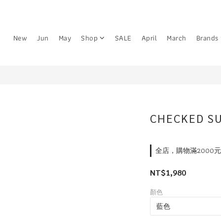
New
Jun
May
Shop
SALE
April
March
Brands
CHECKED S
全店，購物滿2000
NT$1,980
顏色