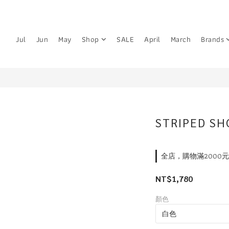
Jul
Jun
May
Shop
SALE
April
March
Brands
STRIPED SH
全店，購物滿2000
NT$1,780
顏色