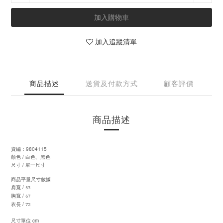
加入購物車
加入追蹤清單
商品描述
送貨及付款方式
顧客評價
商品描述
9804115
貨編：
白色、黑色
/
顏色
/
尺寸
單一尺寸
商品平量尺寸數據
53
/
肩寬
67
/
胸寬
72
/
衣長
cm
尺寸單位