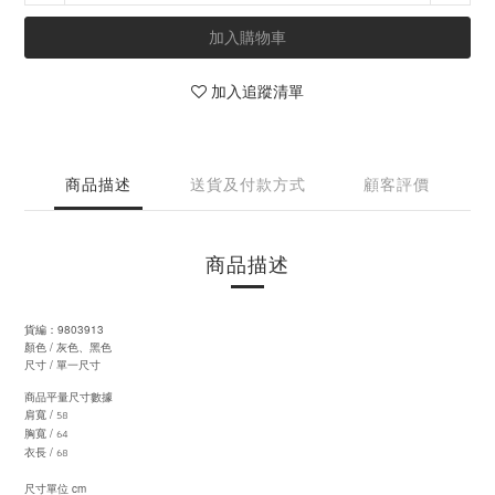
加入購物車
加入追蹤清單
商品描述
送貨及付款方式
顧客評價
商品描述
9803913
貨編：
灰色、黑色
/
顏色
/
尺寸
單一尺寸
商品平量尺寸數據
58
/
肩寬
64
/
胸寬
68
/
衣長
cm
尺寸單位