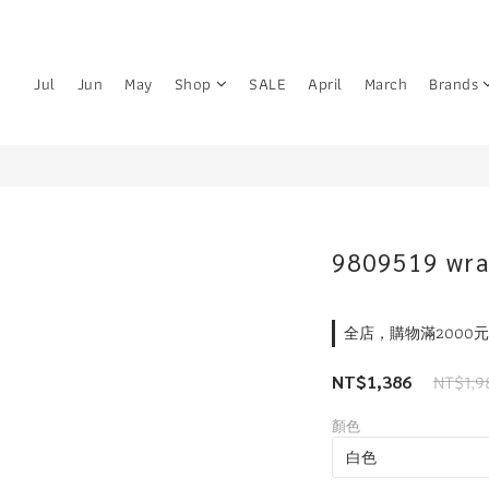
Jul
Jun
May
Shop
SALE
April
March
Brands
9809519 wra
全店，購物滿2000
NT$1,9
NT$1,386
顏色