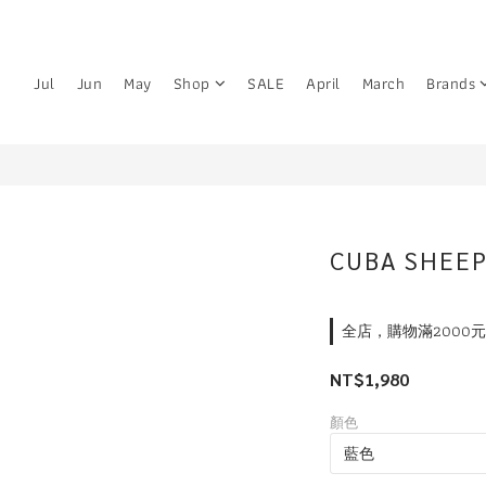
Jul
Jun
May
Shop
SALE
April
March
Brands
CUBA SHEEP
全店，購物滿2000
NT$1,980
顏色