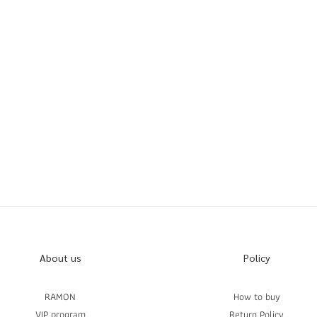
About us
Policy
RAMON
How to buy
VIP program
Return Policy