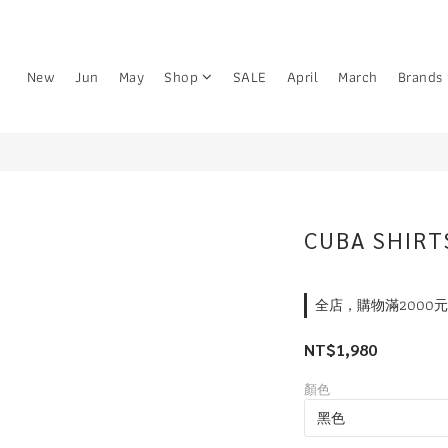
New
Jun
May
Shop
SALE
April
March
Brands
CUBA SHIRT
全店，購物滿2000
NT$1,980
顏色