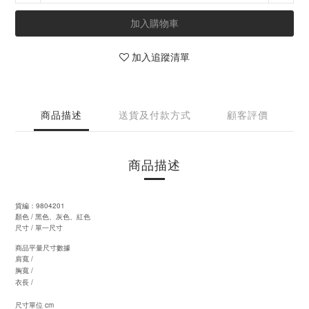
加入購物車
加入追蹤清單
商品描述
送貨及付款方式
顧客評價
商品描述
9804201
貨編：
黑色、灰色、紅色
/
顏色
/
尺寸
單一尺寸
商品平量尺寸數據
/
肩寬
/
胸寬
/
衣長
cm
尺寸單位