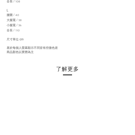
108
/
全長
L
40
/
腰圍
38
/
大腿寬
36
/
小腿寬
110
/
全長
cm
尺寸單位
基於每個人螢幕顯示不同皆有些微色差
商品顏色以實體為主
了解更多