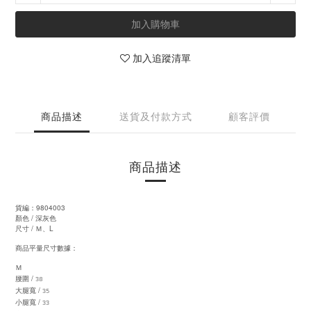
加入購物車
加入追蹤清單
商品描述
送貨及付款方式
顧客評價
商品描述
9804003
貨編：
/ 深灰
顏色
色
/
L
尺寸
Ｍ、
商品平量尺寸數據：
Ｍ
38
/
腰圍
35
/
大腿寬
33
/
小腿寬