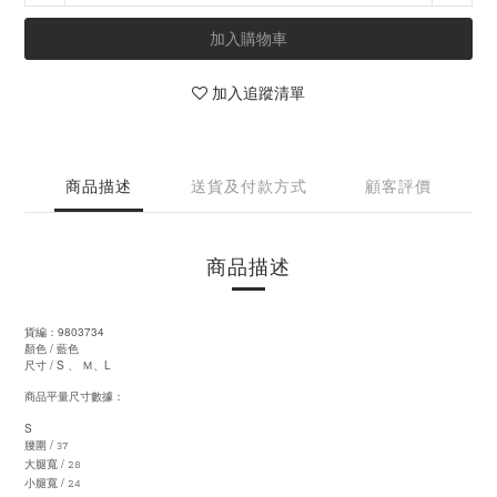
加入購物車
加入追蹤清單
商品描述
送貨及付款方式
顧客評價
商品描述
9803734
貨編：
/
顏色
藍色
/ S
L
尺寸
、
Ｍ、
商品平量尺寸數據：
S
37
/
腰圍
28
/
大腿寬
24
/
小腿寬