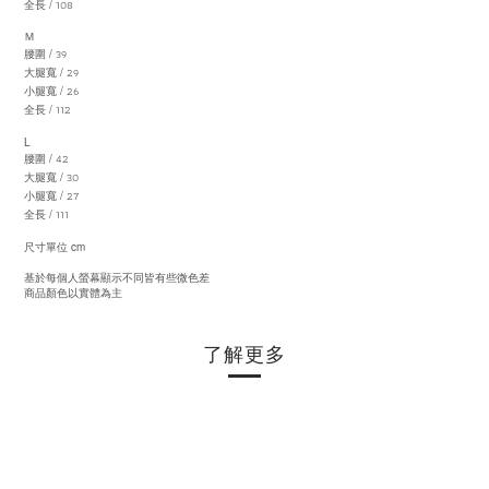
108
/
全長
Ｍ
39
/
腰圍
29
/
大腿寬
26
/
小腿寬
112
/
全長
L
42
/
腰圍
30
/
大腿寬
27
/
小腿寬
111
/
全長
cm
尺寸單位
基於每個人螢幕顯示不同皆有些微色差
商品顏色以實體為主
了解更多