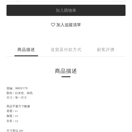
加入購物車
加入追蹤清單
商品描述
送貨及付款方式
顧客評價
商品描述
9803170
貨編：
白灰色、綠色
/
顏色
/
尺寸
單一尺寸
商品平量尺寸數據
61
/
肩寬
69
/
胸寬
62
/
衣長
cm
尺寸單位