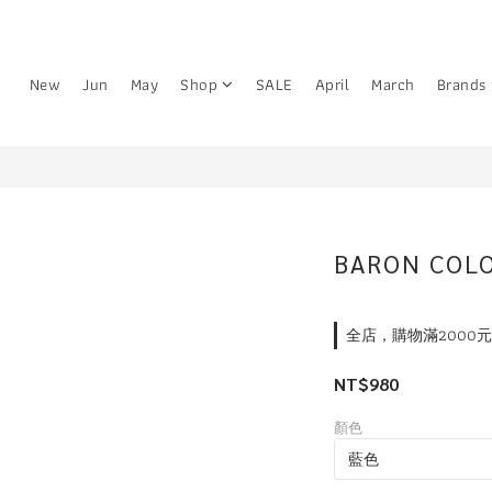
New
Jun
May
Shop
SALE
April
March
Brands
BARON COL
全店，購物滿2000
NT$980
顏色